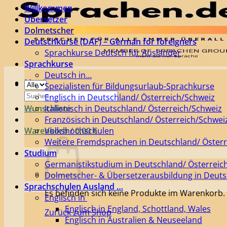
Willkommen
Übersetzer
Dolmetscher
Deutschkurse (DAF) – German for foreigners
Sprachkurse Deutsch für Ausländer
Sprachkurse
Deutsch in…
Menü
Spezialisten für Bildungsurlaub-Sprachkurse
Suchen
Englisch in Deutschland/ Österreich/Schweiz
nach:
Wunschliste
Italienisch in Deutschland/ Österreich/Schweiz
Französisch in Deutschland/ Österreich/Schwei
Warenkorb /
Volkshochschulen
0,00
€
Weitere Fremdsprachen in Deutschland/ Österr
Studium
Germanistikstudium in Deutschland/ Österreic
Dolmetscher- & Übersetzerausbildung in Deuts
Sprachschulen Ausland …
Es befinden sich keine Produkte im Warenkorb.
Englisch in
Englisch in England, Schottland, Wales
Zurück zum Shop
Englisch in Australien & Neuseeland