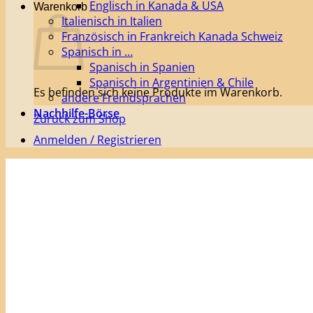
Englisch in Kanada & USA
Warenkorb
Italienisch in Italien
Französisch in Frankreich Kanada Schweiz
Spanisch in …
Spanisch in Spanien
Spanisch in Argentinien & Chile
Es befinden sich keine Produkte im Warenkorb.
andere Fremdsprachen
Nachhilfe-Börse
Zurück zum Shop
Anmelden / Registrieren