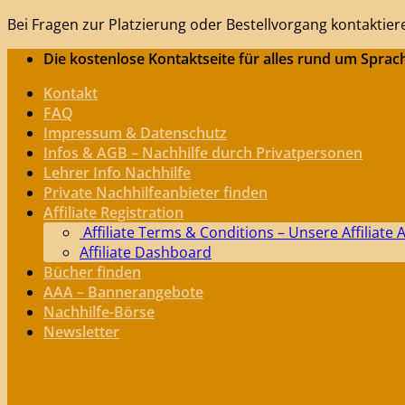
Bei Fragen zur Platzierung oder Bestellvorgang kontaktier
Zum
Die kostenlose Kontaktseite für alles rund um Sprac
Inhalt
Kontakt
springen
FAQ
Impressum & Datenschutz
Infos & AGB – Nachhilfe durch Privatpersonen
Lehrer Info Nachhilfe
Private Nachhilfeanbieter finden
Affiliate Registration
Affiliate Terms & Conditions – Unsere Affiliate
Affiliate Dashboard
Bücher finden
AAA – Bannerangebote
Nachhilfe-Börse
Newsletter