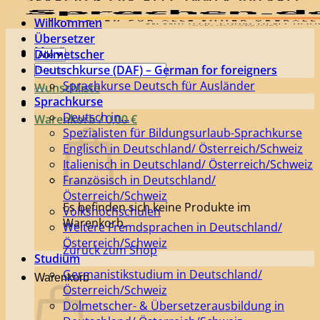
Willkommen
Übersetzer
Menü
Dolmetscher
Suchen
Deutschkurse (DAF) – German for foreigners
nach:
Sprachkurse Deutsch für Ausländer
Wunschliste
Sprachkurse
Deutsch in…
Warenkorb /
0,00
€
Spezialisten für Bildungsurlaub-Sprachkurse
Englisch in Deutschland/ Österreich/Schweiz
Italienisch in Deutschland/ Österreich/Schweiz
Französisch in Deutschland/
Österreich/Schweiz
Es befinden sich keine Produkte im
Volkshochschulen
Warenkorb.
Weitere Fremdsprachen in Deutschland/
Österreich/Schweiz
Zurück zum Shop
Studium
Germanistikstudium in Deutschland/
Warenkorb
Österreich/Schweiz
Dolmetscher- & Übersetzerausbildung in