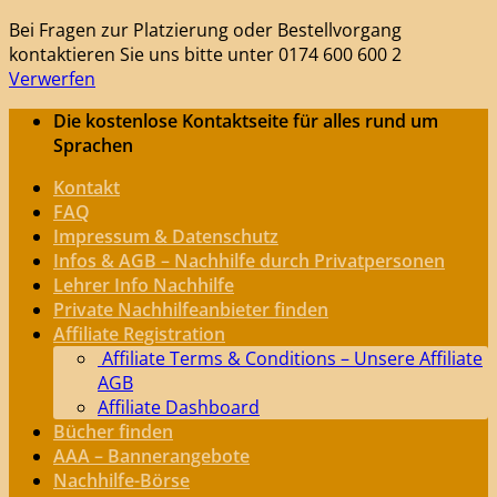
Bei Fragen zur Platzierung oder Bestellvorgang
kontaktieren Sie uns bitte unter 0174 600 600 2
Verwerfen
Zum
Die kostenlose Kontaktseite für alles rund um
Inhalt
Sprachen
springen
Kontakt
FAQ
Impressum & Datenschutz
Infos & AGB – Nachhilfe durch Privatpersonen
Lehrer Info Nachhilfe
Private Nachhilfeanbieter finden
Affiliate Registration
Affiliate Terms & Conditions – Unsere Affiliate
AGB
Affiliate Dashboard
Bücher finden
AAA – Bannerangebote
Nachhilfe-Börse