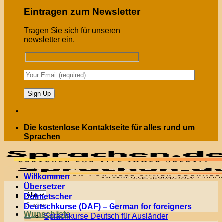
Eintragen zum Newsletter
Tragen Sie sich für unseren
newsletter ein.
Die kostenlose Kontaktseite für alles rund um
Sprachen
Willkommen
Übersetzer
Menü
Dolmetscher
Suchen
Deutschkurse (DAF) – German for foreigners
nach:
Wunschliste
Sprachkurse Deutsch für Ausländer