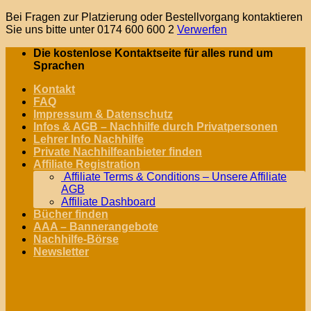
Bei Fragen zur Platzierung oder Bestellvorgang kontaktieren
Sie uns bitte unter 0174 600 600 2
Verwerfen
Zum
Die kostenlose Kontaktseite für alles rund um
Inhalt
Sprachen
springen
Kontakt
FAQ
Impressum & Datenschutz
Infos & AGB – Nachhilfe durch Privatpersonen
Lehrer Info Nachhilfe
Private Nachhilfeanbieter finden
Affiliate Registration
Affiliate Terms & Conditions – Unsere Affiliate
AGB
Affiliate Dashboard
Bücher finden
AAA – Bannerangebote
Nachhilfe-Börse
Newsletter