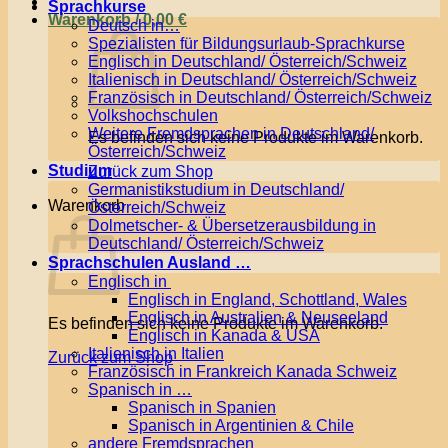
Sprachkurse
Warenkorb /
0,00
€
Deutsch in…
Spezialisten für Bildungsurlaub-Sprachkurse
Englisch in Deutschland/ Österreich/Schweiz
Italienisch in Deutschland/ Österreich/Schweiz
Französisch in Deutschland/ Österreich/Schweiz
Volkshochschulen
Weitere Fremdsprachen in Deutschland/
Es befinden sich keine Produkte im Warenkorb.
Österreich/Schweiz
Studium
Zurück zum Shop
Germanistikstudium in Deutschland/
Warenkorb
Österreich/Schweiz
Dolmetscher- & Übersetzerausbildung in
Deutschland/ Österreich/Schweiz
Sprachschulen Ausland …
Englisch in
Englisch in England, Schottland, Wales
Englisch in Australien & Neuseeland
Es befinden sich keine Produkte im Warenkorb.
Englisch in Kanada & USA
Italienisch in Italien
Zurück zum Shop
Französisch in Frankreich Kanada Schweiz
Spanisch in …
Spanisch in Spanien
Spanisch in Argentinien & Chile
andere Fremdsprachen