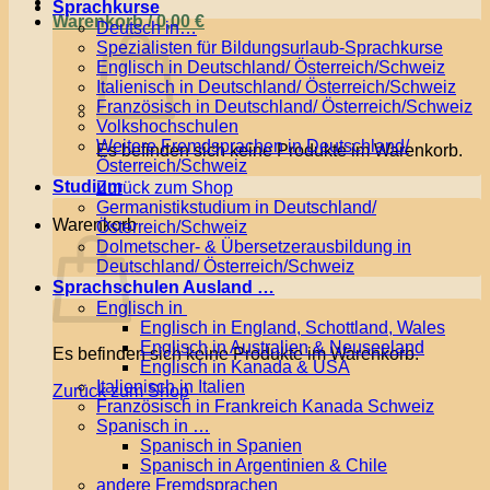
Sprachkurse
Warenkorb /
0,00
€
Deutsch in…
Spezialisten für Bildungsurlaub-Sprachkurse
Englisch in Deutschland/ Österreich/Schweiz
Italienisch in Deutschland/ Österreich/Schweiz
Französisch in Deutschland/ Österreich/Schweiz
Volkshochschulen
Weitere Fremdsprachen in Deutschland/
Es befinden sich keine Produkte im Warenkorb.
Österreich/Schweiz
Studium
Zurück zum Shop
Germanistikstudium in Deutschland/
Warenkorb
Österreich/Schweiz
Dolmetscher- & Übersetzerausbildung in
Deutschland/ Österreich/Schweiz
Sprachschulen Ausland …
Englisch in
Englisch in England, Schottland, Wales
Englisch in Australien & Neuseeland
Es befinden sich keine Produkte im Warenkorb.
Englisch in Kanada & USA
Italienisch in Italien
Zurück zum Shop
Französisch in Frankreich Kanada Schweiz
Spanisch in …
Spanisch in Spanien
Spanisch in Argentinien & Chile
andere Fremdsprachen