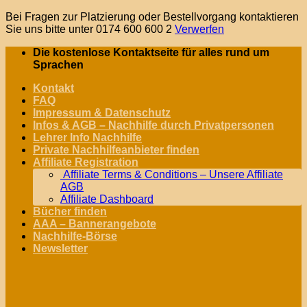
Bei Fragen zur Platzierung oder Bestellvorgang kontaktieren
Sie uns bitte unter 0174 600 600 2
Verwerfen
Zum
Die kostenlose Kontaktseite für alles rund um
Inhalt
Sprachen
springen
Kontakt
FAQ
Impressum & Datenschutz
Infos & AGB – Nachhilfe durch Privatpersonen
Lehrer Info Nachhilfe
Private Nachhilfeanbieter finden
Affiliate Registration
Affiliate Terms & Conditions – Unsere Affiliate
AGB
Affiliate Dashboard
Bücher finden
AAA – Bannerangebote
Nachhilfe-Börse
Newsletter