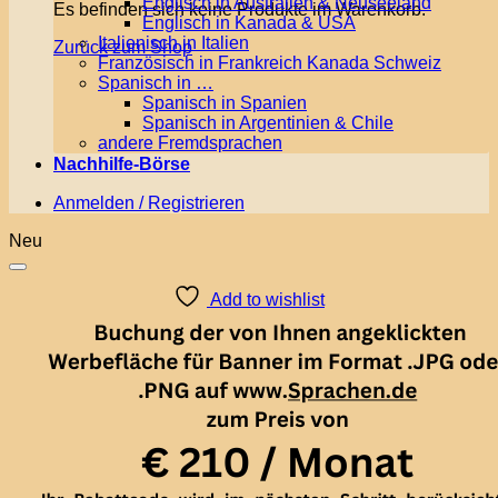
Englisch in Australien & Neuseeland
Es befinden sich keine Produkte im Warenkorb.
Englisch in Kanada & USA
Italienisch in Italien
Zurück zum Shop
Französisch in Frankreich Kanada Schweiz
Spanisch in …
Spanisch in Spanien
Spanisch in Argentinien & Chile
andere Fremdsprachen
Nachhilfe-Börse
Anmelden / Registrieren
Neu
Add to wishlist