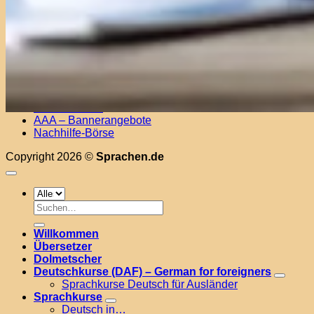
Kontakt
FAQ
Impressum & Datenschutz
Infos & AGB – Nachhilfe durch Privatpersonen
Lehrer Info Nachhilfe
Private Nachhilfeanbieter finden
Affiliate Registration
Bücher finden
AAA – Bannerangebote
Nachhilfe-Börse
Copyright 2026 ©
Sprachen.de
Suchen
nach:
Willkommen
Übersetzer
Dolmetscher
Deutschkurse (DAF) – German for foreigners
Sprachkurse Deutsch für Ausländer
Sprachkurse
Deutsch in…