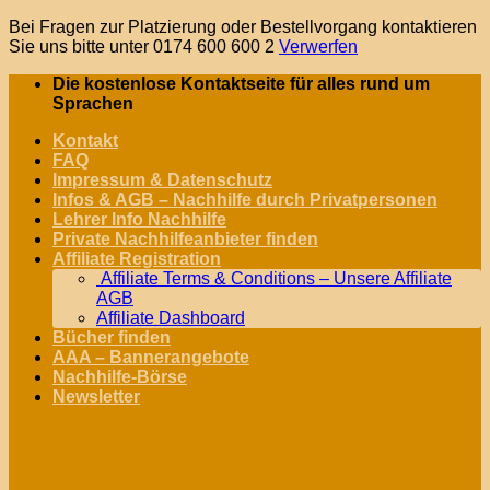
Bei Fragen zur Platzierung oder Bestellvorgang kontaktieren
Sie uns bitte unter 0174 600 600 2
Verwerfen
Zum
Die kostenlose Kontaktseite für alles rund um
Inhalt
Sprachen
springen
Kontakt
FAQ
Impressum & Datenschutz
Infos & AGB – Nachhilfe durch Privatpersonen
Lehrer Info Nachhilfe
Private Nachhilfeanbieter finden
Affiliate Registration
Affiliate Terms & Conditions – Unsere Affiliate
AGB
Affiliate Dashboard
Bücher finden
AAA – Bannerangebote
Nachhilfe-Börse
Newsletter