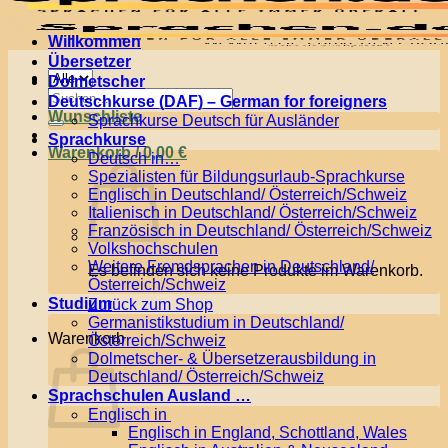
Willkommen
Übersetzer
Menü
Dolmetscher
Suchen
Deutschkurse (DAF) – German for foreigners
nach:
Wunschliste
Sprachkurse Deutsch für Ausländer
Sprachkurse
Warenkorb /
0,00
€
Deutsch in…
Spezialisten für Bildungsurlaub-Sprachkurse
Englisch in Deutschland/ Österreich/Schweiz
Italienisch in Deutschland/ Österreich/Schweiz
Französisch in Deutschland/ Österreich/Schweiz
Volkshochschulen
Weitere Fremdsprachen in Deutschland/
Es befinden sich keine Produkte im Warenkorb.
Österreich/Schweiz
Studium
Zurück zum Shop
Germanistikstudium in Deutschland/
Warenkorb
Österreich/Schweiz
Dolmetscher- & Übersetzerausbildung in
Deutschland/ Österreich/Schweiz
Sprachschulen Ausland …
Englisch in
Englisch in England, Schottland, Wales