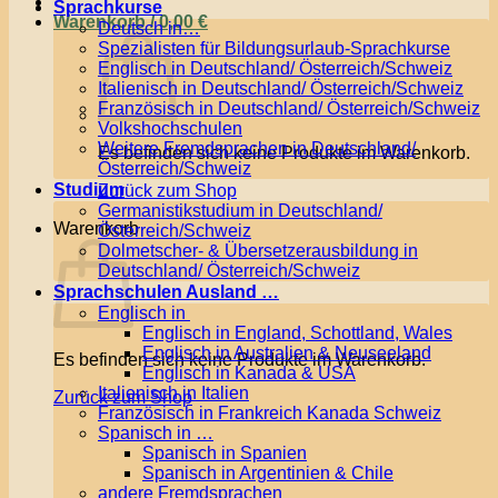
Sprachkurse
Warenkorb /
0,00
€
Deutsch in…
Spezialisten für Bildungsurlaub-Sprachkurse
Englisch in Deutschland/ Österreich/Schweiz
Italienisch in Deutschland/ Österreich/Schweiz
Französisch in Deutschland/ Österreich/Schweiz
Volkshochschulen
Weitere Fremdsprachen in Deutschland/
Es befinden sich keine Produkte im Warenkorb.
Österreich/Schweiz
Studium
Zurück zum Shop
Germanistikstudium in Deutschland/
Warenkorb
Österreich/Schweiz
Dolmetscher- & Übersetzerausbildung in
Deutschland/ Österreich/Schweiz
Sprachschulen Ausland …
Englisch in
Englisch in England, Schottland, Wales
Englisch in Australien & Neuseeland
Es befinden sich keine Produkte im Warenkorb.
Englisch in Kanada & USA
Italienisch in Italien
Zurück zum Shop
Französisch in Frankreich Kanada Schweiz
Spanisch in …
Spanisch in Spanien
Spanisch in Argentinien & Chile
andere Fremdsprachen