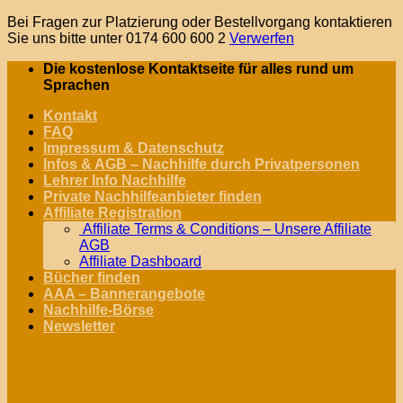
Bei Fragen zur Platzierung oder Bestellvorgang kontaktieren
Sie uns bitte unter 0174 600 600 2
Verwerfen
Zum
Die kostenlose Kontaktseite für alles rund um
Inhalt
Sprachen
springen
Kontakt
FAQ
Impressum & Datenschutz
Infos & AGB – Nachhilfe durch Privatpersonen
Lehrer Info Nachhilfe
Private Nachhilfeanbieter finden
Affiliate Registration
Affiliate Terms & Conditions – Unsere Affiliate
AGB
Affiliate Dashboard
Bücher finden
AAA – Bannerangebote
Nachhilfe-Börse
Newsletter