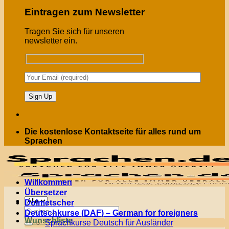
Eintragen zum Newsletter
Tragen Sie sich für unseren
newsletter ein.
Die kostenlose Kontaktseite für alles rund um
Sprachen
Willkommen
Übersetzer
Menü
Dolmetscher
Suchen
Deutschkurse (DAF) – German for foreigners
nach:
Wunschliste
Sprachkurse Deutsch für Ausländer