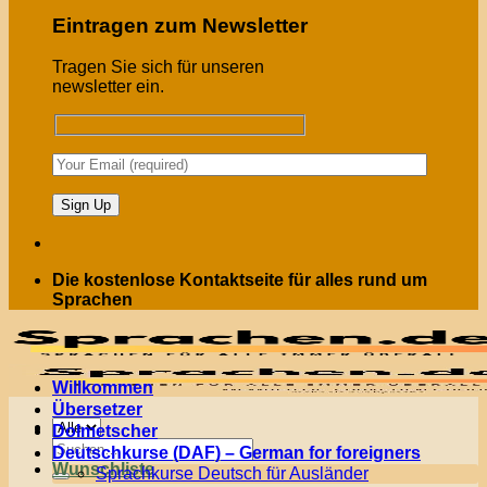
Eintragen zum Newsletter
Tragen Sie sich für unseren
newsletter ein.
Die kostenlose Kontaktseite für alles rund um
Sprachen
Willkommen
Übersetzer
Menü
Dolmetscher
Suchen
Deutschkurse (DAF) – German for foreigners
nach:
Wunschliste
Sprachkurse Deutsch für Ausländer