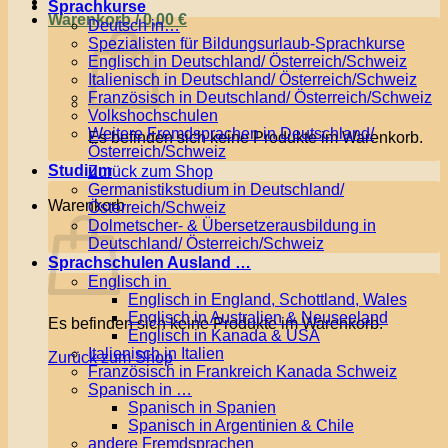
Sprachkurse
Warenkorb /
0,00
€
Deutsch in…
Spezialisten für Bildungsurlaub-Sprachkurse
Englisch in Deutschland/ Österreich/Schweiz
Italienisch in Deutschland/ Österreich/Schweiz
Französisch in Deutschland/ Österreich/Schweiz
Volkshochschulen
Weitere Fremdsprachen in Deutschland/
Es befinden sich keine Produkte im Warenkorb.
Österreich/Schweiz
Studium
Zurück zum Shop
Germanistikstudium in Deutschland/
Warenkorb
Österreich/Schweiz
Dolmetscher- & Übersetzerausbildung in
Deutschland/ Österreich/Schweiz
Sprachschulen Ausland …
Englisch in
Englisch in England, Schottland, Wales
Englisch in Australien & Neuseeland
Es befinden sich keine Produkte im Warenkorb.
Englisch in Kanada & USA
Italienisch in Italien
Zurück zum Shop
Französisch in Frankreich Kanada Schweiz
Spanisch in …
Spanisch in Spanien
Spanisch in Argentinien & Chile
andere Fremdsprachen