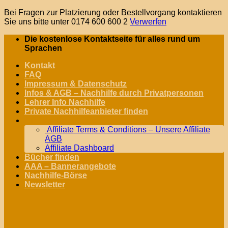
Bei Fragen zur Platzierung oder Bestellvorgang kontaktieren
Sie uns bitte unter 0174 600 600 2
Verwerfen
Zum
Die kostenlose Kontaktseite für alles rund um
Inhalt
Sprachen
springen
Kontakt
FAQ
Impressum & Datenschutz
Infos & AGB – Nachhilfe durch Privatpersonen
Lehrer Info Nachhilfe
Private Nachhilfeanbieter finden
Affiliate Registration
Affiliate Terms & Conditions – Unsere Affiliate
AGB
Affiliate Dashboard
Bücher finden
AAA – Bannerangebote
Nachhilfe-Börse
Newsletter