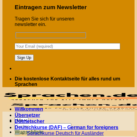
Eintragen zum Newsletter
Tragen Sie sich für unseren
newsletter ein.
Die kostenlose Kontaktseite für alles rund um
Sprachen
Willkommen
Übersetzer
Menü
Dolmetscher
Suchen
Deutschkurse (DAF) – German for foreigners
nach:
Wunschliste
Sprachkurse Deutsch für Ausländer