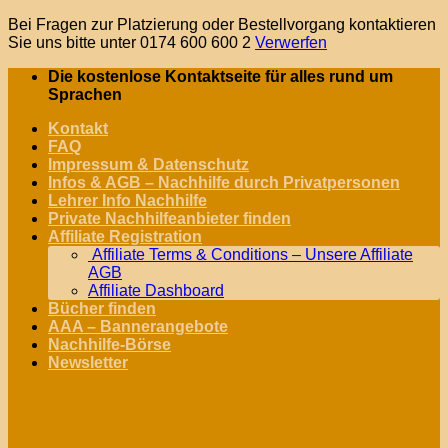
Bei Fragen zur Platzierung oder Bestellvorgang kontaktieren
Sie uns bitte unter 0174 600 600 2
Verwerfen
Zum
Die kostenlose Kontaktseite für alles rund um
Inhalt
Sprachen
springen
Kontakt
FAQ
Impressum & Datenschutz
Infos & AGB – Nachhilfe durch Privatpersonen
Lehrer Info Nachhilfe
Private Nachhilfeanbieter finden
Affiliate Registration
Affiliate Terms & Conditions – Unsere Affiliate
AGB
Affiliate Dashboard
Bücher finden
AAA – Bannerangebote
Nachhilfe-Börse
Newsletter