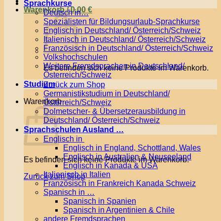
Sprachkurse
Warenkorb /
0,00
€
Deutsch in…
Spezialisten für Bildungsurlaub-Sprachkurse
Englisch in Deutschland/ Österreich/Schweiz
Italienisch in Deutschland/ Österreich/Schweiz
Französisch in Deutschland/ Österreich/Schweiz
Volkshochschulen
Weitere Fremdsprachen in Deutschland/
Es befinden sich keine Produkte im Warenkorb.
Österreich/Schweiz
Studium
Zurück zum Shop
Germanistikstudium in Deutschland/
Warenkorb
Österreich/Schweiz
Dolmetscher- & Übersetzerausbildung in
Deutschland/ Österreich/Schweiz
Sprachschulen Ausland …
Englisch in
Englisch in England, Schottland, Wales
Englisch in Australien & Neuseeland
Es befinden sich keine Produkte im Warenkorb.
Englisch in Kanada & USA
Italienisch in Italien
Zurück zum Shop
Französisch in Frankreich Kanada Schweiz
Spanisch in …
Spanisch in Spanien
Spanisch in Argentinien & Chile
andere Fremdsprachen